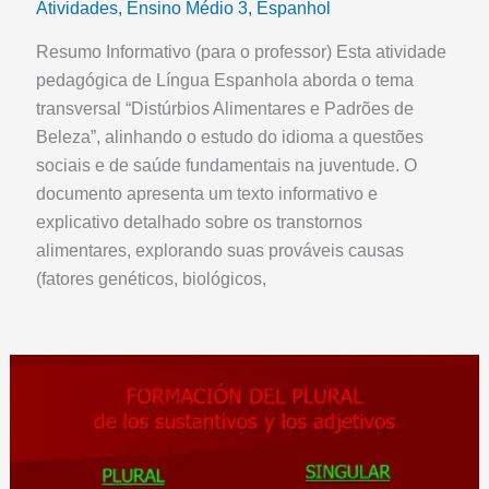
Atividades
,
Ensino Médio 3
,
Espanhol
Resumo Informativo (para o professor) Esta atividade
pedagógica de Língua Espanhola aborda o tema
transversal “Distúrbios Alimentares e Padrões de
Beleza”, alinhando o estudo do idioma a questões
sociais e de saúde fundamentais na juventude. O
documento apresenta um texto informativo e
explicativo detalhado sobre os transtornos
alimentares, explorando suas prováveis causas
(fatores genéticos, biológicos,