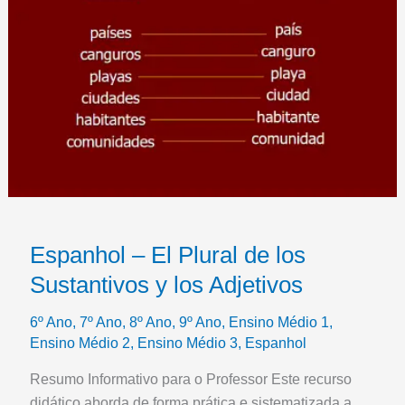
Espanhol – El Plural de los
Sustantivos y los Adjetivos
6º Ano
,
7º Ano
,
8º Ano
,
9º Ano
,
Ensino Médio 1
,
Ensino Médio 2
,
Ensino Médio 3
,
Espanhol
Resumo Informativo para o Professor Este recurso
didático aborda de forma prática e sistematizada a