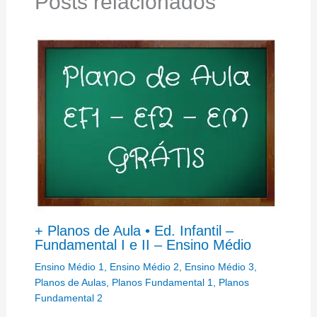
Posts relacionados
+ Planos de Aula • Ed. Infantil –
Fundamental I e II – Ensino Médio
Ensino Médio 1
,
Ensino Médio 2
,
Ensino Médio 3
,
Planos de Aulas
,
Planos Fundamental 1
,
Planos
Fundamental 2