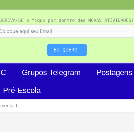
SCREVA-SE e fique por dentro das NOVAS ATIVIDADES!
EU QUERO!
CC
Grupos Telegram
Postagens
Pré-Escola
mental I