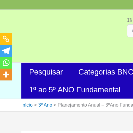
Ir
para
o
IN
conteúdo
Pesquisar
Categorias BN
1º ao 5º ANO Fundamental
Início
3º Ano
Planejamento Anual – 3ºAno Funda