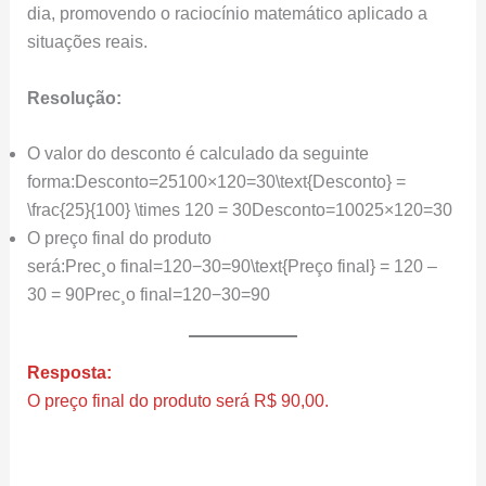
dia, promovendo o raciocínio matemático aplicado a
situações reais.
Resolução:
O valor do desconto é calculado da seguinte
forma:Desconto=25100×120=30\text{Desconto} =
\frac{25}{100} \times 120 = 30Desconto=10025​×120=30
O preço final do produto
será:Prec¸o final=120−30=90\text{Preço final} = 120 –
30 = 90Prec¸​o final=120−30=90
Resposta:
O preço final do produto será R$ 90,00.