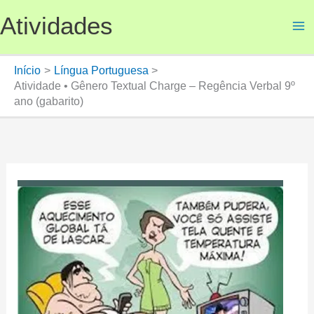
Ir
Atividades
para
o
conteúdo
Início
Língua Portuguesa
Atividade • Gênero Textual Charge – Regência Verbal 9º
ano (gabarito)