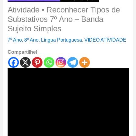
Atividade • Reconhecer Tipos de
Substativos 7º Ano – Banda
Sujeito Simples
7º Ano
,
8º Ano
,
Língua Portuguesa
,
VIDEO ATIVIDADE
Compartilhe!