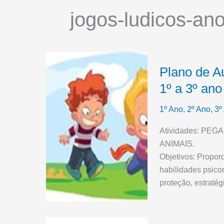
jogos-ludicos-ano
Plano de Au
1º a 3º ano
1º Ano
,
2º Ano
,
3º
Atividades: PE
ANIMAIS.
Objetivos: Propor
habilidades psicom
proteção, estratég