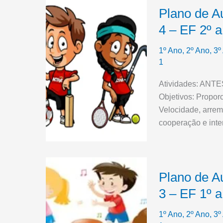
Plano de A
4 – EF 2º a
1º Ano
,
2º Ano
,
3º
1
Atividades: AN
Objetivos: Propor
Velocidade, arrem
cooperação e inte
Plano de A
3 – EF 1º a
1º Ano
,
2º Ano
,
3º