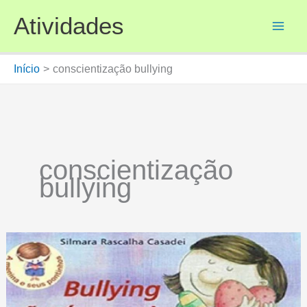
Ir
Atividades
para
o
conteúdo
Início
conscientização bullying
conscientização
bullying