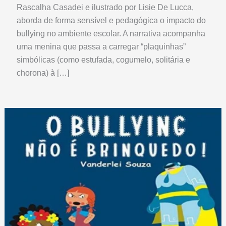
Rascalha Casadei e ilustrado por Lisie De Lucca,
aborda de forma sensível e pedagógica o impacto do
bullying no ambiente escolar. A narrativa acompanha
uma menina que passa a carregar “plaquinhas”
simbólicas (como estufada, cogumelo, solitária e
chorona) à […]