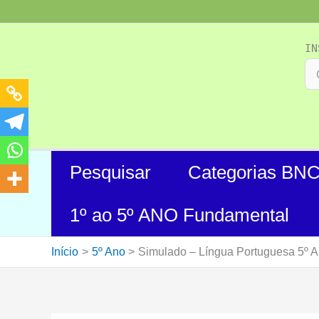
Ir
para
o
IN
conteúdo
Pesquisar
Categorias BN
1º ao 5º ANO Fundamental
Início
5º Ano
Simulado – Língua Portuguesa 5º 