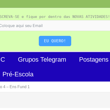
SCREVA-SE e fique por dentro das NOVAS ATIVIDADES!
EU QUERO!
CC
Grupos Telegram
Postagens
Pré-Escola
no 4 – Ens Fund 1