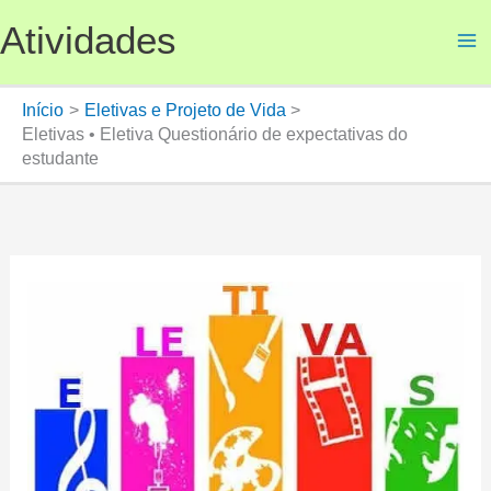
Ir
Atividades
para
o
conteúdo
Início
Eletivas e Projeto de Vida
Eletivas • Eletiva Questionário de expectativas do
estudante