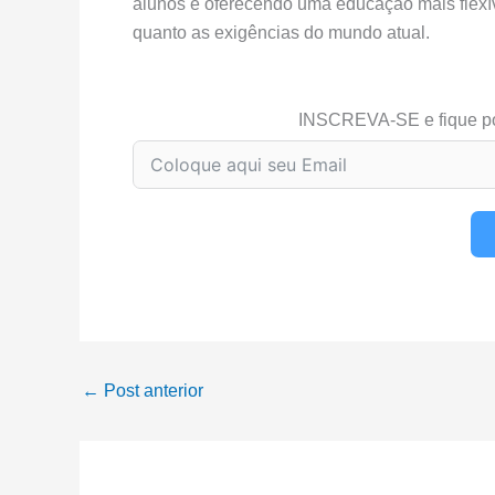
alunos e oferecendo uma educação mais flexív
quanto as exigências do mundo atual.
INSCREVA-SE e fique p
←
Post anterior