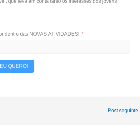
el, que leva em conta tanto os interesses dos jovens
or dentro das NOVAS ATIVIDADES!
EU QUERO!
Post seguinte