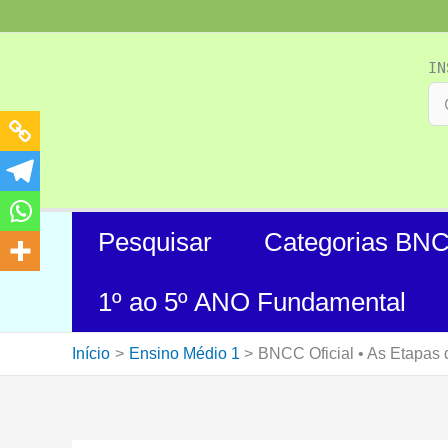
Ir
para
o
IN
conteúdo
Pesquisar
Categorias BN
1º ao 5º ANO Fundamental
Início
Ensino Médio 1
BNCC Oficial • As Etapas