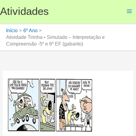
Ir
Atividades
para
o
conteúdo
Início
6º Ano
Atividade Tirinha • Simulado – Interpretação e
Compreensão -5º e 6º EF (gabarito)