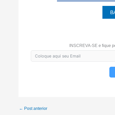
B
INSCREVA-SE e fique p
←
Post anterior