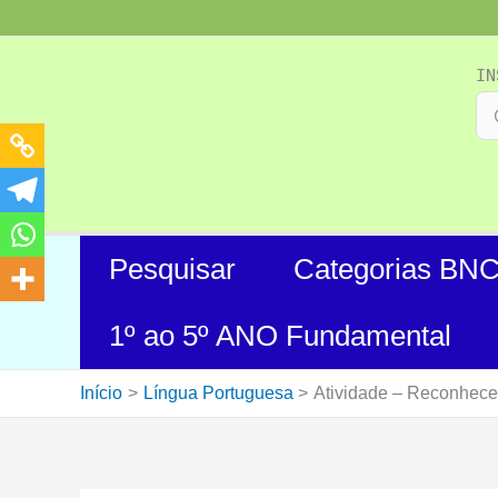
Ir
para
o
IN
conteúdo
Pesquisar
Categorias BN
1º ao 5º ANO Fundamental
Início
Língua Portuguesa
Atividade – Reconhecer