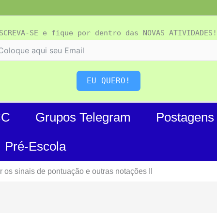
SCREVA-SE e fique por dentro das NOVAS ATIVIDADES!
EU QUERO!
CC
Grupos Telegram
Postagens
Pré-Escola
 os sinais de pontuação e outras notações II