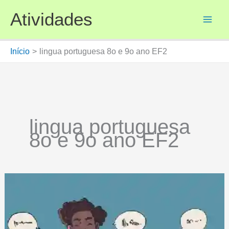
Ir
Atividades
para
o
conteúdo
Início
lingua portuguesa 8o e 9o ano EF2
lingua portuguesa
8o e 9o ano EF2