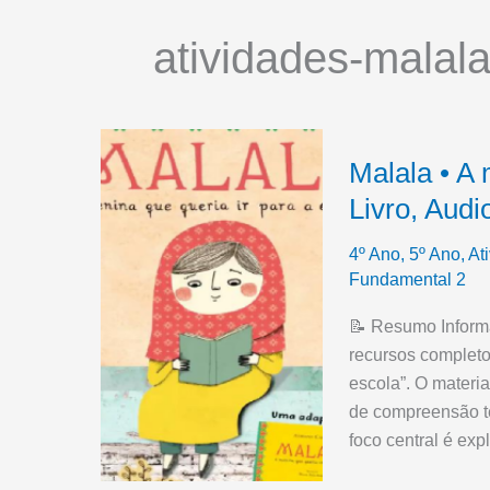
atividades-malal
Malala • A 
Livro, Audi
4º Ano
,
5º Ano
,
At
Fundamental 2
📝 Resumo Informa
recursos completo
escola”. O materia
de compreensão te
foco central é exp