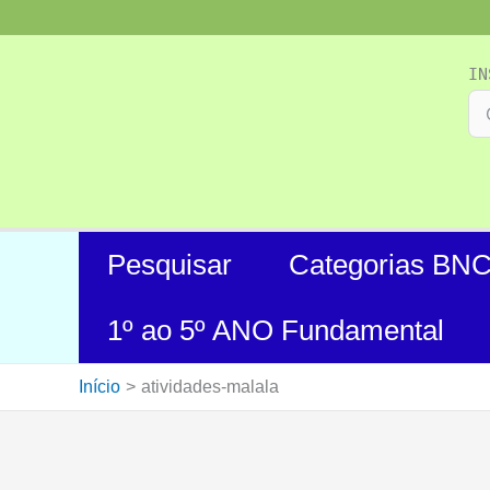
Ir
para
o
IN
conteúdo
Pesquisar
Categorias BN
1º ao 5º ANO Fundamental
Início
atividades-malala