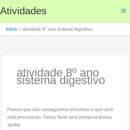
Ir
Atividades
para
o
conteúdo
Início
atividade 8º ano sistema digestivo
atividade 8º ano
sistema digestivo
Parece que não conseguimos encontrar o que você
está procurando. Talvez fazer uma pesquisa possa
ajudar.