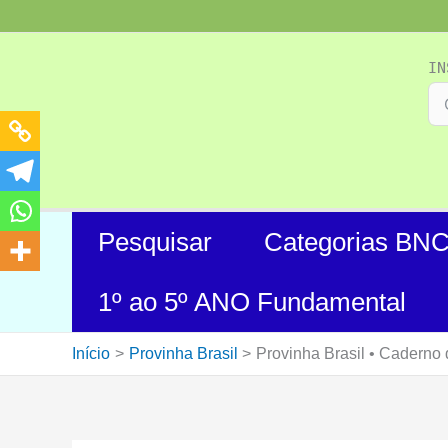
Ir
para
o
IN
conteúdo
Pesquisar
Categorias BN
1º ao 5º ANO Fundamental
Início
Provinha Brasil
Provinha Brasil • Caderno