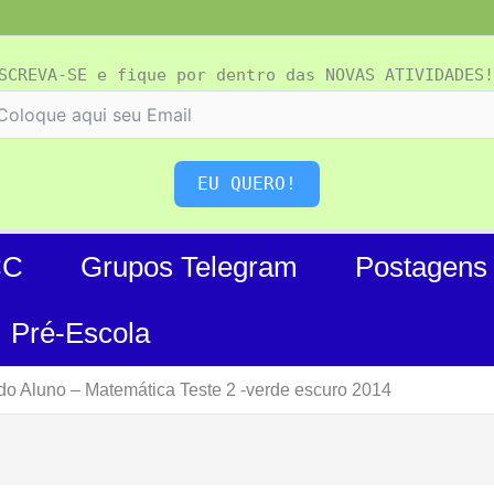
SCREVA-SE e fique por dentro das NOVAS ATIVIDADES!
EU QUERO!
CC
Grupos Telegram
Postagens
Pré-Escola
 do Aluno – Matemática Teste 2 -verde escuro 2014