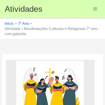
Ir
Atividades
para
o
conteúdo
Início
7º Ano
Atividade • Manifestações Culturais e Religiosas 7º ano -
com gabarito