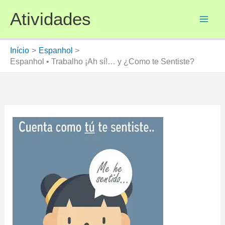
Ir
Atividades
para
o
conteúdo
Início
Espanhol
Espanhol • Trabalho ¡Ah sí!… y ¿Como te Sentiste?