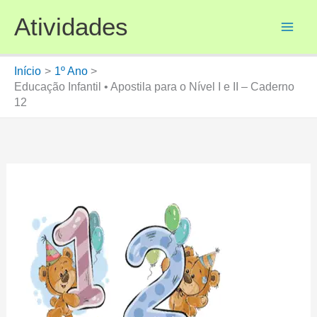
Ir
Atividades
para
o
conteúdo
Início
1º Ano
Educação Infantil • Apostila para o Nível I e II – Caderno
12