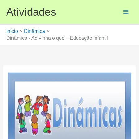
Ir
Atividades
para
o
conteúdo
Início
Dinâmica
Dinâmica • Adivinha o qué – Educação Infantil