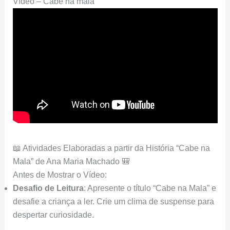
Vídeo – Cabe na mala
📖 Atividades Elaboradas a partir da História “Cabe na
Mala” de Ana Maria Machado 🎒
Antes de Mostrar o Vídeo:
Desafio de Leitura
: Apresente o título “Cabe na Mala” e
desafie a criança a ler. Crie um clima de suspense para
despertar curiosidade.