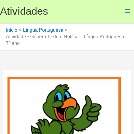
Ir
Atividades
para
o
conteúdo
Início
Língua Portuguesa
Atividade • Gênero Textual Notícia – Língua Portuguesa
7º ano