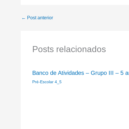
←
Post anterior
Posts relacionados
Banco de Atividades – Grupo III – 5 
Pré-Escolar 4_5