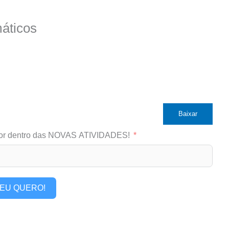
áticos
Baixar
or dentro das NOVAS ATIVIDADES!
EU QUERO!