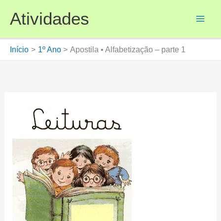
Ir
Atividades
para
o
conteúdo
Início
1º Ano
Apostila • Alfabetização – parte 1