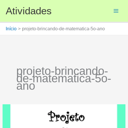
Ir
Atividades
para
o
conteúdo
Início
projeto-brincando-de-matematica-5o-ano
projeto-brincando-
de-matematica-5o-
ano