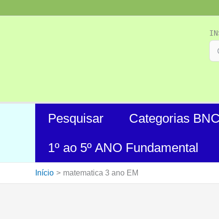
Ir
para
o
IN
conteúdo
Pesquisar
Categorias BN
1º ao 5º ANO Fundamental
Início
matematica 3 ano EM