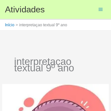
Ir
Atividades
para
o
conteúdo
Início
interpretaçao textual 9º ano
interpretaçao
textual 9º ano