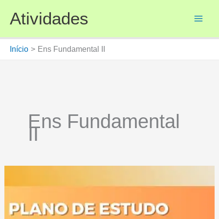
Ir
Atividades
para
o
conteúdo
Início
Ens Fundamental II
Ens Fundamental
II