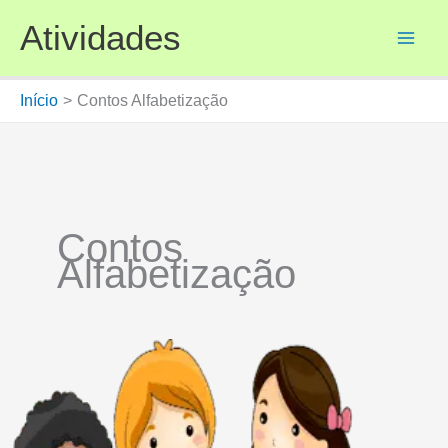
Ir
Atividades
para
o
conteúdo
Início
Contos Alfabetização
Contos
Alfabetização