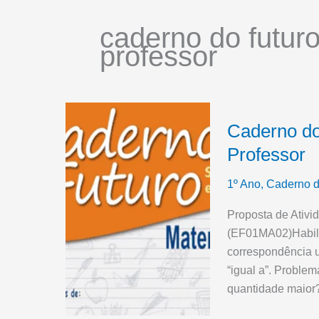
caderno do futur
professor
Caderno do
Professor
1º Ano
,
Caderno d
Proposta de Ativ
(EF01MA02)Habili
correspondência u
“igual a”. Problem
quantidade maior