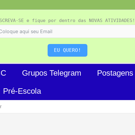
SCREVA-SE e fique por dentro das NOVAS ATIVIDADES!
EU QUERO!
CC
Grupos Telegram
Postagens
Pré-Escola
r