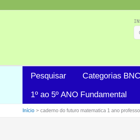
Ir
para
o
IN
conteúdo
Pesquisar
Categorias BN
1º ao 5º ANO Fundamental
Início
caderno do futuro matematica 1 ano professo