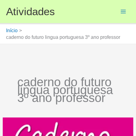
Ir
Atividades
para
o
conteúdo
Início
caderno do futuro lingua portuguesa 3º ano professor
caderno do futuro
lingua portuguesa
3º ano professor