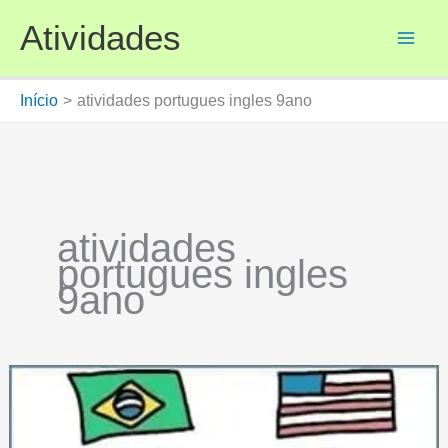
Ir
Atividades
para
o
conteúdo
Início
atividades portugues ingles 9ano
atividades
portugues ingles
9ano