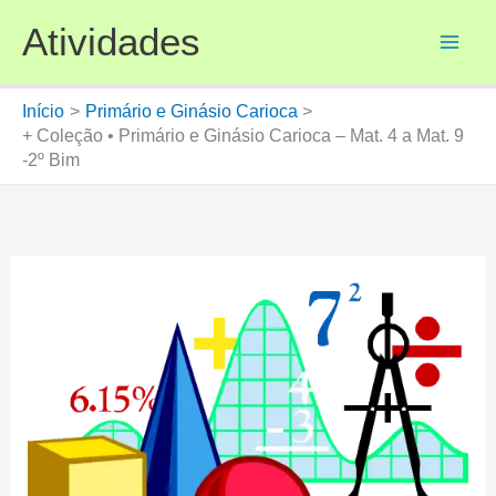
Ir
Atividades
para
o
conteúdo
Início
Primário e Ginásio Carioca
+ Coleção • Primário e Ginásio Carioca – Mat. 4 a Mat. 9
-2º Bim