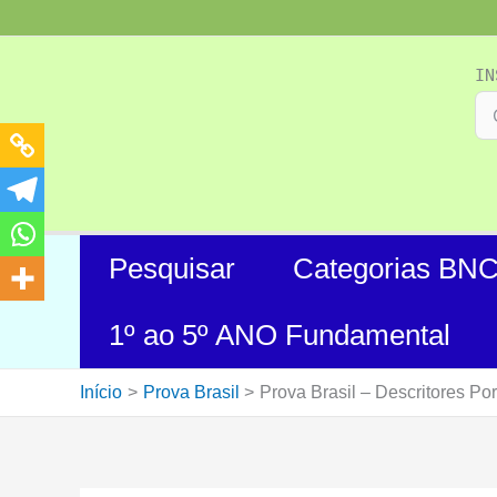
Ir
para
o
IN
conteúdo
Pesquisar
Categorias BN
1º ao 5º ANO Fundamental
Início
Prova Brasil
Prova Brasil – Descritores Po