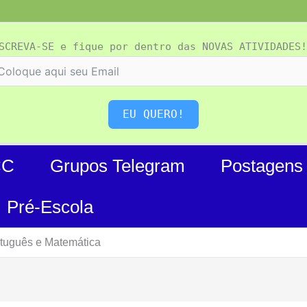
SCREVA-SE e fique por dentro das NOVAS ATIVIDADES!
EU QUERO!
CC
Grupos Telegram
Postagens
Pré-Escola
rtuguês e Matemática