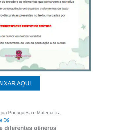
AIXAR AQUI
ngua Portuguesa e Matematica
or D9
de diferentes gêneros