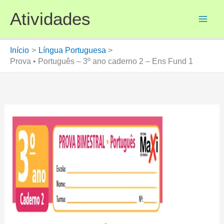
Ir
Atividades
para
o
conteúdo
Início
Língua Portuguesa
Prova • Português – 3º ano caderno 2 – Ens Fund 1