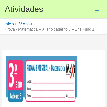
Ir
Atividades
para
o
conteúdo
Início
3º Ano
Prova • Matemática – 3º ano caderno 3 – Ens Fund 1