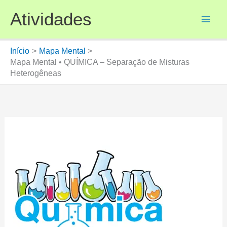
Ir
Atividades
para
o
conteúdo
Início
Mapa Mental
Mapa Mental • QUÍMICA – Separação de Misturas
Heterogêneas