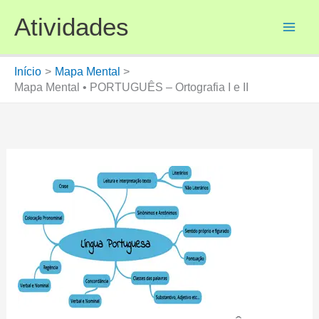
Ir
Atividades
para
o
conteúdo
Início
Mapa Mental
Mapa Mental • PORTUGUÊS – Ortografia I e II