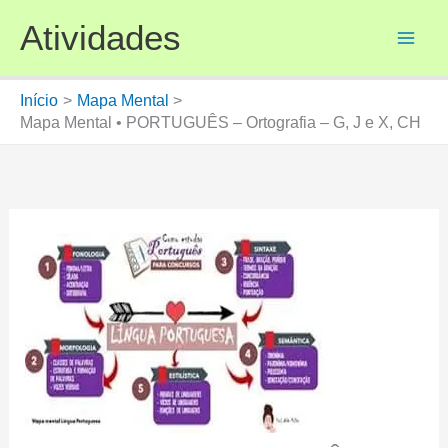
Ir
Atividades
para
o
conteúdo
Início
Mapa Mental
Mapa Mental • PORTUGUÊS – Ortografia – G, J e X, CH