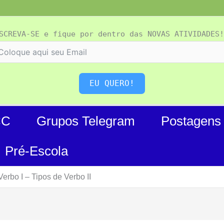
SCREVA-SE e fique por dentro das NOVAS ATIVIDADES!
EU QUERO!
CC
Grupos Telegram
Postagens
Pré-Escola
erbo I – Tipos de Verbo II