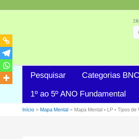
Ir
para
o
IN
conteúdo
Pesquisar
Categorias BN
1º ao 5º ANO Fundamental
Início
Mapa Mental
Mapa Mental • LP • Tipos de V