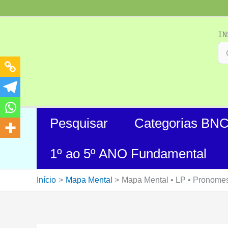
Ir
para
o
IN
conteúdo
Pesquisar
Categorias BN
1º ao 5º ANO Fundamental
Início
Mapa Mental
Mapa Mental • LP • Pronomes 