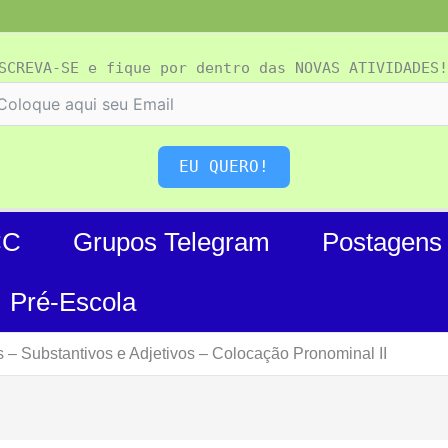
SCREVA-SE e fique por dentro das NOVAS ATIVIDADES!
EU QUERO!
CC
Grupos Telegram
Postagens
Pré-Escola
– Substantivos e Adjetivos – Colocação Pronominal II