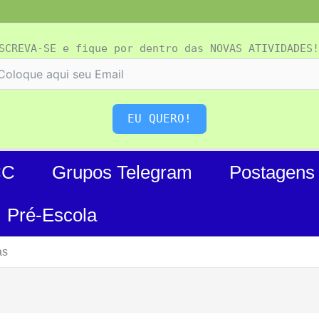
SCREVA-SE e fique por dentro das NOVAS ATIVIDADES!
EU QUERO!
CC
Grupos Telegram
Postagens
Pré-Escola
as