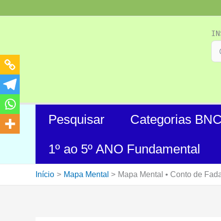
Ir
para
o
IN
conteúdo
Pesquisar
Categorias BN
1º ao 5º ANO Fundamental
Início
Mapa Mental
Mapa Mental • Conto de Fad