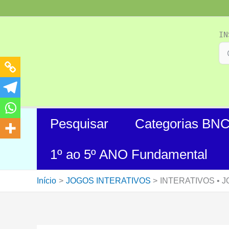
Ir
para
o
IN
conteúdo
Pesquisar
Categorias BN
1º ao 5º ANO Fundamental
Início
JOGOS INTERATIVOS
INTERATIVOS • 