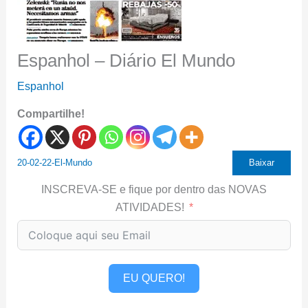
Espanhol – Diário El Mundo
Espanhol
Compartilhe!
20-02-22-El-Mundo
Baixar
INSCREVA-SE e fique por dentro das NOVAS
ATIVIDADES!
EU QUERO!