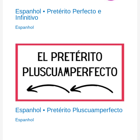
Espanhol • Pretérito Perfecto e
Infinitivo
Espanhol
Espanhol • Pretérito Pluscuamperfecto
Espanhol