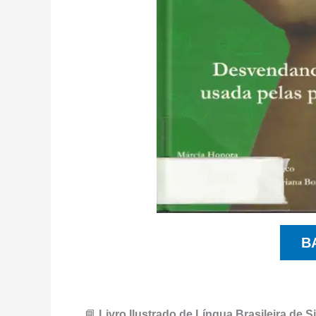
B
📘
Livro Ilustrado de Língua Brasileira de S