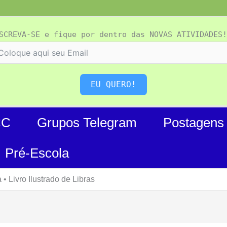
SCREVA-SE e fique por dentro das NOVAS ATIVIDADES!
EU QUERO!
CC
Grupos Telegram
Postagens
Pré-Escola
 • Livro Ilustrado de Libras