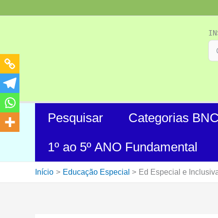
Ir
para
o
IN
conteúdo
Pesquisar
Categorias BN
1º ao 5º ANO Fundamental
Início
Educação Especial
Ed Especial e Inclusiva