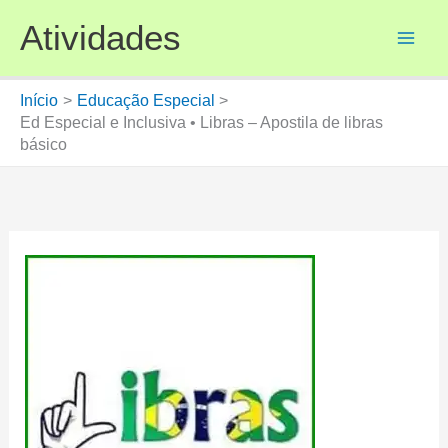
Ir
Atividades
para
o
conteúdo
Início
Educação Especial
Ed Especial e Inclusiva • Libras – Apostila de libras
básico