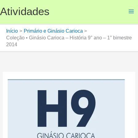
Ir
Atividades
para
o
conteúdo
Início
Primário e Ginásio Carioca
Coleção • Ginásio Carioca – História 9° ano – 1° bimestre
2014