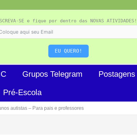
SCREVA-SE e fique por dentro das NOVAS ATIVIDADES!
EU QUERO!
CC
Grupos Telegram
Postagens
Pré-Escola
nos autistas – Para pais e professores