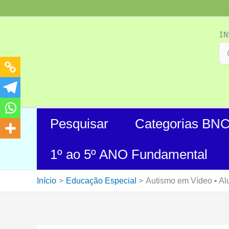
Ir
para
o
IN
conteúdo
Pesquisar
Categorias BN
1º ao 5º ANO Fundamental
Início
Educação Especial
Autismo em Vídeo • Alu